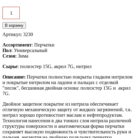
Артикул: 3230
Ассортимент
: Перчатки
Пол
: Универсальный
Сезон
: Зима
Сырье
: полиэстер 15G, акрил 7G, нитрил
Описание:
Перчатки полностью покрыты гладким нитрилом
и покрытые нитрилом на ладони и пальцах с отделкой
"песок", бесшовная двойная основа: полиэстер 15G и акрил
7G.
Двойное защитное покрытие из нитрила обеспечивает
отличную механическую защиту от жидких загрязнений, т.к.
нитрил хорошо противостоит маслам и нефтепродуктам.
Технология нанесения в два тонких слоя нитрила различной
структуры поверхности и анатомическая форма перчатки
сохраняет высокую подвижность и чувствительность руки и
пальцев, несмотря на двойную подкладку перчатки.