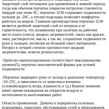
Защитный слой оптимален для применения в зимний период:
тогда как обычная перчатка покрытая нитрилом становится
твердой уже ниже 0С, перчатки 3230 сохраняют подвижность
пальцев до -20С, а теплая подкладка позволяет комфортно
работать на морозе. Главным преимуществом перчатки 3230
является двойной защитный слой из нитрила и ее
герметичность, что незаменимо при наличии на рабочем
месте влаги (снега), жидких загрязнителей, таких как краски,
лаки, растворители, масла, а так же, сохранение подвижности
руки и пальцев, несмотря на большой пакет материалов.
Нитрил в лучшей степени противостоит жидким
загрязнителям, нежели резина/латекс.
-Удобство манипулирования соответствует максимальному
уровню(5), перчатки анатомической формы для лучшей
подвижности
-Перчатки защищают руки от холода в диапазоне температур
-10/-25С, в зависимости от комплекса внешних
условий(скорость ветра, влажность и тд.) Важное значение
имеет время нахождения на открытом воздухе и
интенсивность выполняемых работ.
Область применения: Добыча и переработка полезных
ископаемых, транспорт, обслуживание сетей и оборудования,