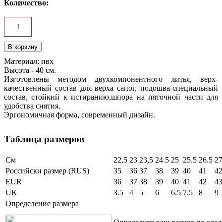
Количество:
Материал:
пвх
Высота - 40 см.
Изготовлены методом двухкомпонентного литья, верх-
качественный состав для верха сапог, подошва-специальный
состав, стойкий к истиранию,шпора на пяточной части для
удобства снятия.
Эргономичная форма, современный дизайн.
Таблица размеров
См
22,5
23
23,5
24.5
25
25.5
26.5
2
Российски размер (RUS)
35
36
37
38
39
40
41
4
EUR
36
37
38
39
40
41
42
4
UK
3.5
4
5
6
6.5
7.5
8
9
Определение размера